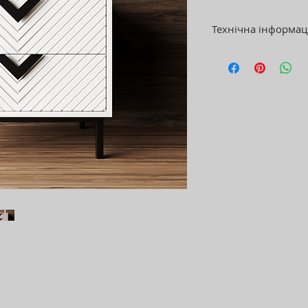
Технічна інформац
УВАГА! Колір пр
відрізнятися від 
Матеріал: метал, 
Покриття: порошко
ПВХ плівкою
Розмір: 54х37х50 
Виробник: Україна
Гарантія: 24 міс