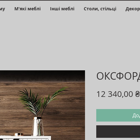
му
М'які меблі
Інші меблі
Столи, стільці
Декор
ОКСФОР
12 340,00 ₴
До