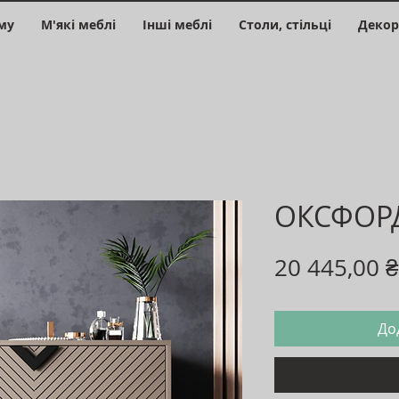
му
М'які меблі
Інші меблі
Столи, стільці
Декор
ОКСФОР
20 445,00 ₴
До