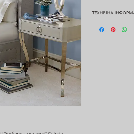
ТЕХНІЧНА ІНФОРМ
Розмір, см: 77x52
 Тумбочка з колекції Criteria