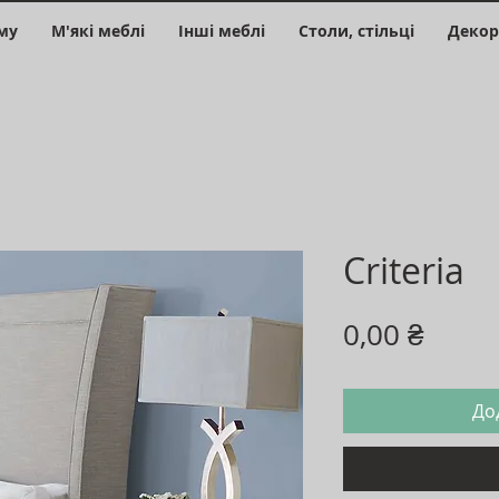
му
М'які меблі
Інші меблі
Столи, стільці
Декор
Criteria
Ціна
0,00 ₴
До