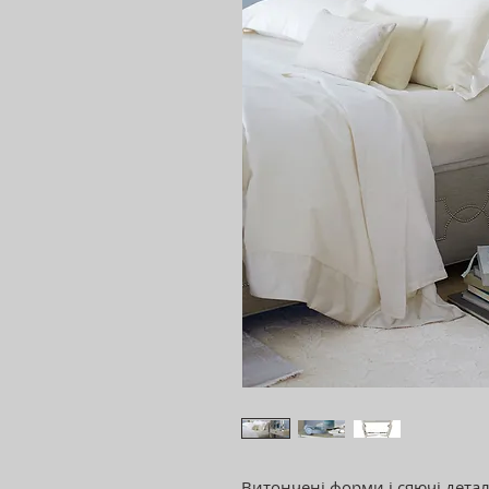
Витончені форми і сяючі деталі!