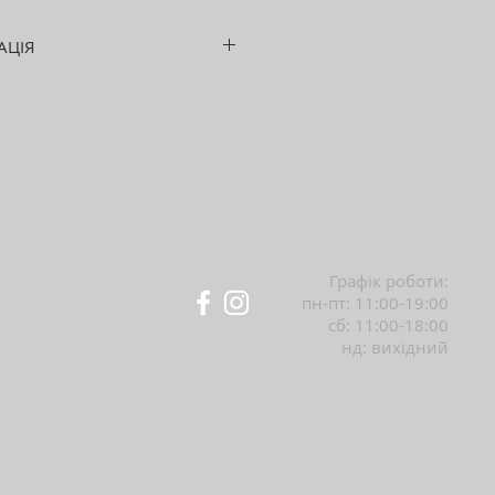
АЦІЯ
м? 200x300 см
29% коттон, 23% поліестер,
ковзаюча основа
дове плетіння
Графік роботи:
пн-пт: 11:00-19:00
сб: 11:00-18:00
нд: вихідний