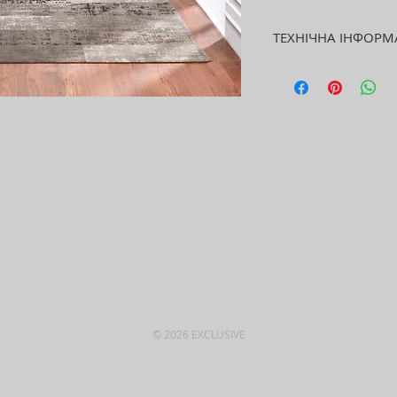
ТЕХНІЧНА ІНФОРМ
Розмір: 160х230 с
Вага: 1000 г/м2
Склад: 41% акрил, 
7% віскоза
Оздоблення: анти
Вид вироба: жакар
© 2026 EXCLUSIVE