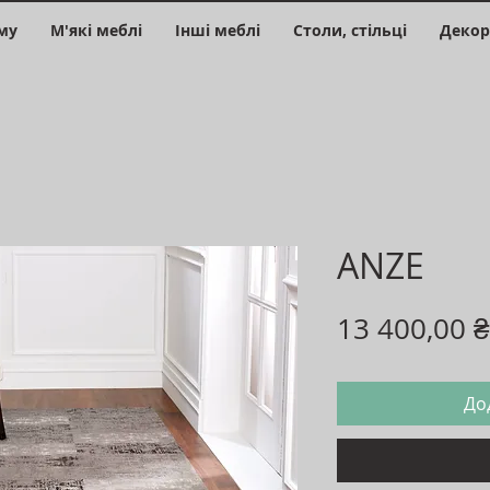
му
М'які меблі
Інші меблі
Столи, стільці
Декор
ANZE
13 400,00 ₴
До