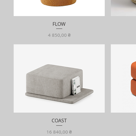
FLOW
Ціна
4 850,00 ₴
COAST
Ціна
16 840,00 ₴