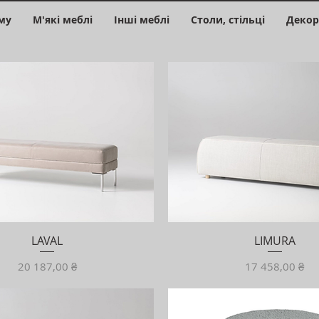
му
М'які меблі
Інші меблі
Столи, стільці
Декор
LAVAL
LIMURA
Ціна
Ціна
20 187,00 ₴
17 458,00 ₴