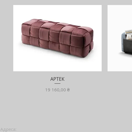
АРТЕК
Ціна
19 160,00 ₴
Адреса: