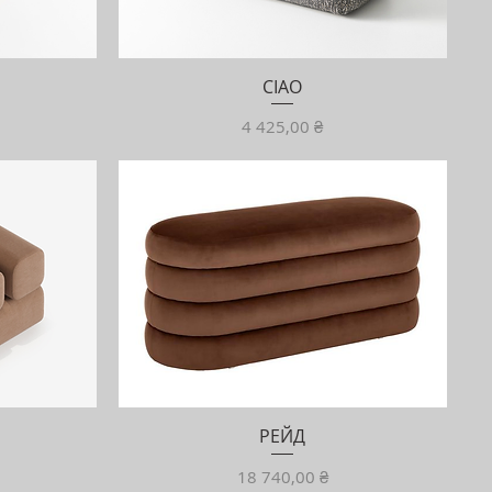
CIAO
Ціна
4 425,00 ₴
РЕЙД
Ціна
18 740,00 ₴