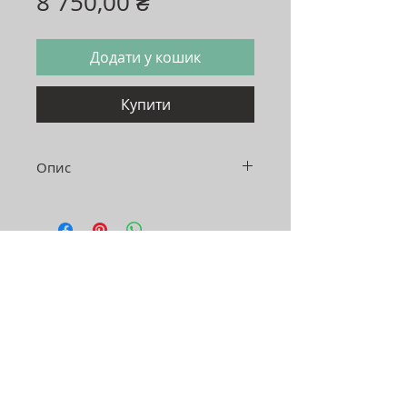
Ціна
8 750,00 ₴
Додати у кошик
Купити
Опис
Розмір: 70х70 см
Висота: 40 см
Адреса:
Україна, м.Хмельницький, 29000
вул. Нижня Берегова 42/1,
2 поверх ТЦ"EL"
Графік роботи:
пн-пт: 11:00-19:00
сб: 11:00-18:00
нд: вихідний