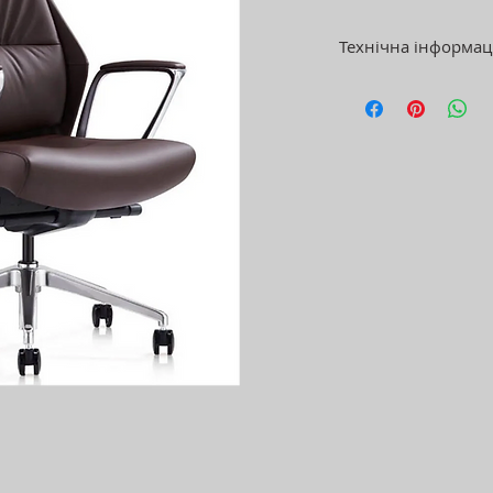
Технічна інформац
База: алюміній
Обивка: шкіра
Механізм: синхро
Регулювання: висот
гойдання, жорсткі
Підголівник: не р
Підлокітники: не 
Максимальне нава
Гарантія: 3 роки