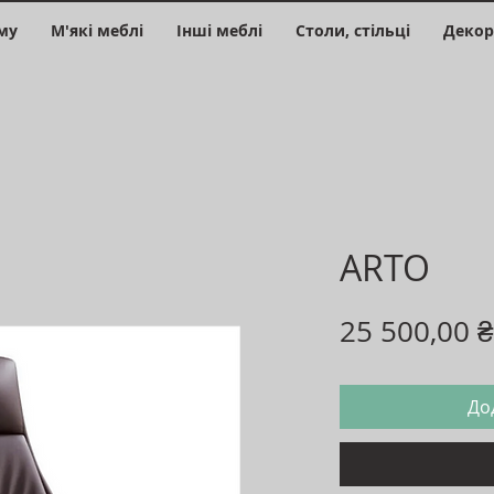
му
М'які меблі
Інші меблі
Столи, стільці
Декор
ARTO
25 500,00 ₴
До