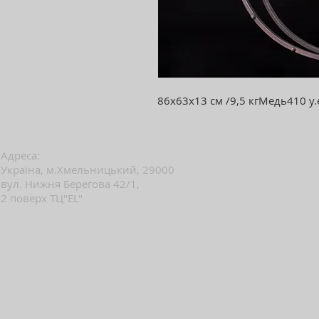
86х63х13 см /9,5 кг
Медь
410 у.
Адреса:
Україна, м.Хмельницький, 29000
вул. Нижня Берегова 42/1,
2 поверх ТЦ"EL"