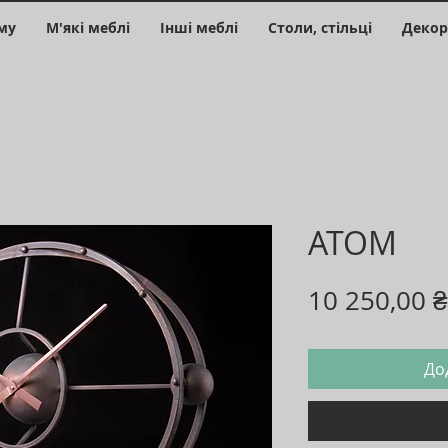
му
М'які меблі
Інші меблі
Столи, стільці
Декор
ATOM
10 250,00 ₴
До