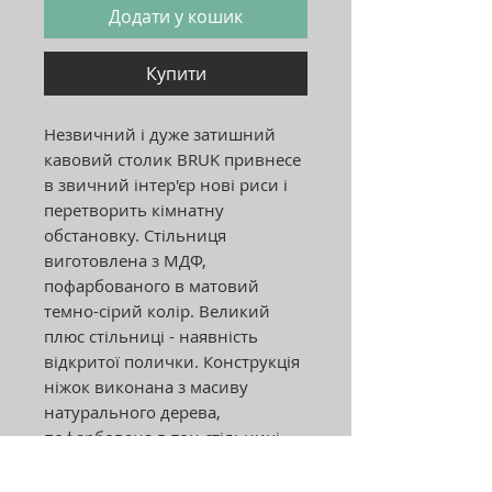
Додати у кошик
Купити
Незвичний і дуже затишний
кавовий столик BRUK привнесе
в звичний інтер'єр нові риси і
перетворить кімнатну
обстановку. Стільниця
виготовлена ​​з МДФ,
пофарбованого в матовий
темно-сірий колір. Великий
плюс стільниці - наявність
відкритої полички. Конструкція
ніжок виконана з масиву
натурального дерева,
пофарбована в тон стільниці.