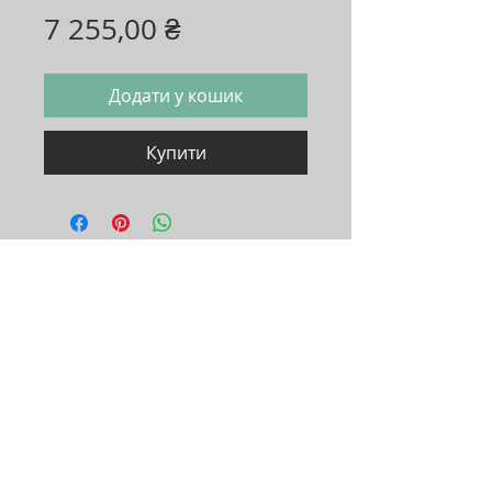
Ціна
7 255,00 ₴
Додати у кошик
Купити
Адреса:
Україна, м.Хмельницький, 29000
вул. Нижня Берегова 42/1,
2 поверх ТЦ"EL"
Графік роботи:
пн-пт: 11:00-19:00
сб: 11:00-18:00
нд: вихідний
© 2026 EXCLUSIVE