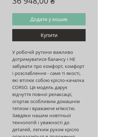
Ціна
36 948,00 ₴
Додати у кошик
Купити
У робочій рутини важливо
дотримуватися балансу і НЕ
забувати про комфорт, комфорт
і розслаблення - саме ті якості,
які втілює собою крісло-качалка
CORSO. Ця модель дарує
відчуття повної релаксації,
огортає особливим домашнім
теплом і вражаюче м'якістю.
Завдяки нашим новітньої
технологій і уважності до
деталей, легким рухом крісло
розкладається в положення