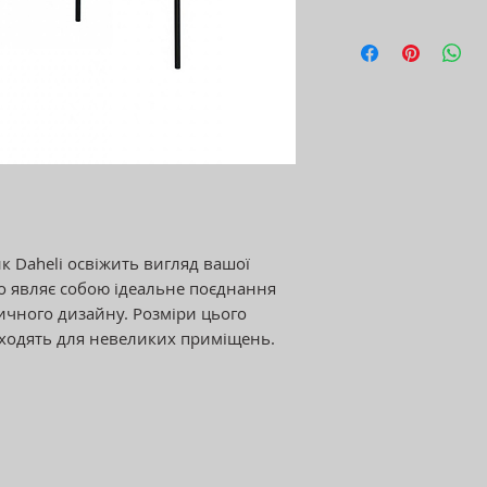
 Daheli освіжить вигляд вашої
ло являє собою ідеальне поєднання
ичного дизайну. Розміри цього
дходять для невеликих приміщень.