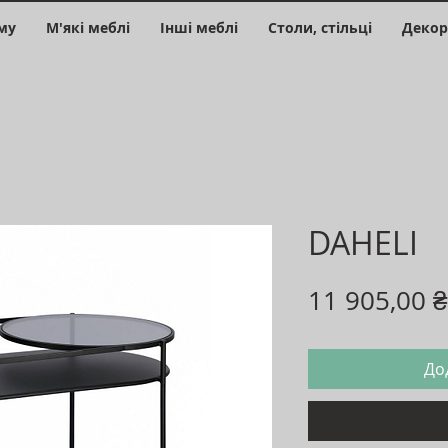
му
М'які меблі
Інші меблі
Столи, стільці
Декор
DAHELI
11 905,00 ₴
До