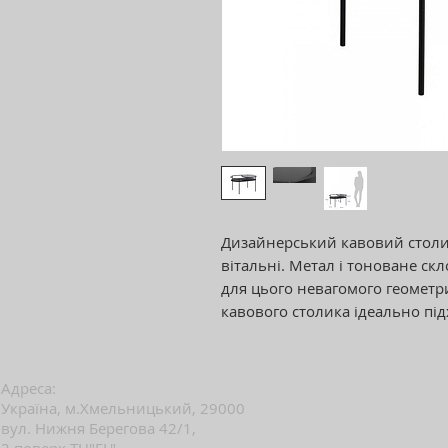
Дизайнерський кавовий столик
вітальні. Метал і тоноване ск
для цього невагомого геометр
кавового столика ідеально пі
Адреса:
Україна, м.Хмельницький, 29000
вул. Нижня Берегова 42/1,