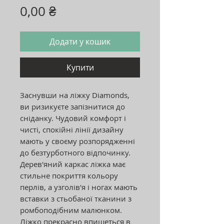
Ціна
0,00 ₴
Додати у кошик
Купити
Заснувши на ліжку Diamonds,
ви ризикуєте запізнитися до
сніданку. Чудовий комфорт і
чисті, спокійні лінії дизайну
мають у своєму розпорядженні
до безтурботного відпочинку.
Дерев'яний каркас ліжка має
стильне покриття кольору
перлів, а узголів'я і ногах мають
вставки з стьобаної тканини з
ромбоподібним малюнком.
Ліжко прекрасно впишеться в