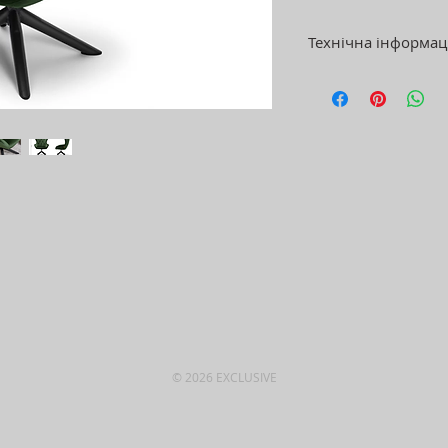
Технічна інформац
Матеріал ніжок:
Матеріал оббивк
Матеріал напов
Збірка:
потребує
Склад тканини:
Інструкції по до
прибирання
© 2026 EXCLUSIVE