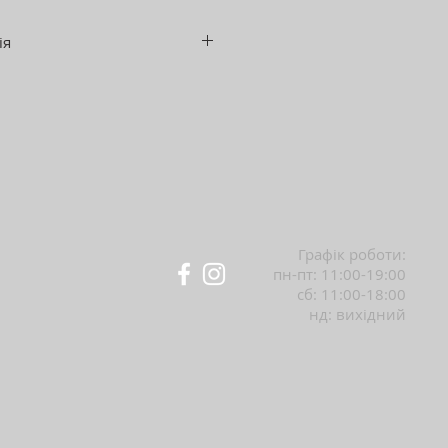
ія
 м
етал
и: о
ксамит
нення: п
інополіуретан
 збірки
100% поліестер
гляду:
тільки професійне
Графік роботи:
пн-пт: 11:00-19:00
сб: 11:00-18:00
нд: вихідний