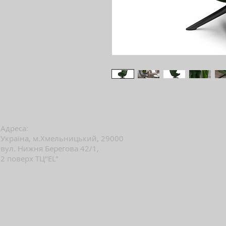
Адреса:
Україна, м.Хмельницький, 29000
вул. Нижня Берегова 42/1,
2 поверх ТЦ"EL"