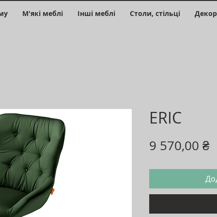
му
М'які меблі
Інші меблі
Столи, стільці
Декор
ERIC
Ц
9 570,00 ₴
До