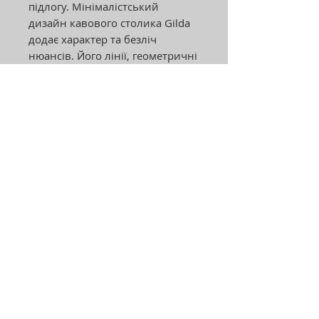
підлогу. Мінімалістський
дизайн кавового столика Gilda
додає характер та безліч
нюансів. Його лінії, геометричні
та прості, відображають останні
тенденції індустріальної
естетики.
Адреса:
Україна, м.Хмельницький, 29000
вул. Нижня Берегова 42/1,
2 поверх ТЦ"EL"
Графік роботи:
пн-пт: 11:00-19:00
сб: 11:00-18:00
нд: вихідний
© 2026 EXCLUSIVE