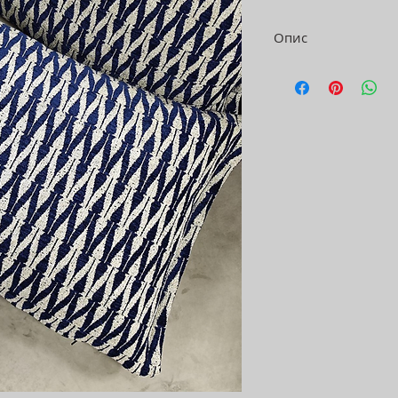
Опис
*Розмір: 60/40 см.
*Наповнення: хол
*Чохол зйомний.
ЦІНА ВКАЗАНА ЗА
Доступні під замо