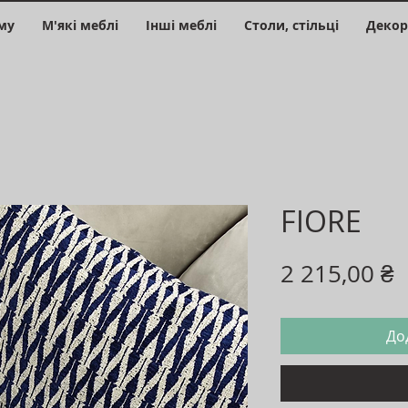
му
М'які меблі
Інші меблі
Столи, стільці
Декор
FIORE
Ц
2 215,00 ₴
До