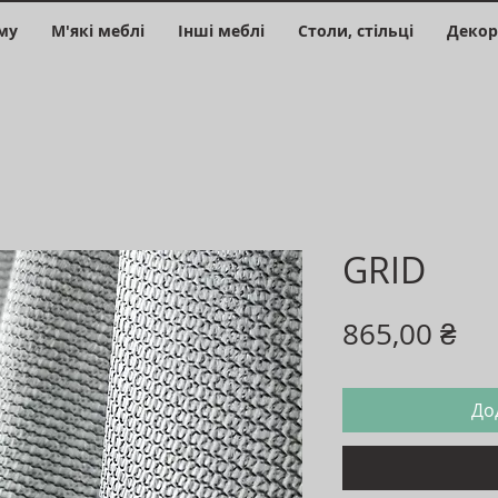
му
М'які меблі
Інші меблі
Столи, стільці
Декор
GRID
Ці
865,00 ₴
До