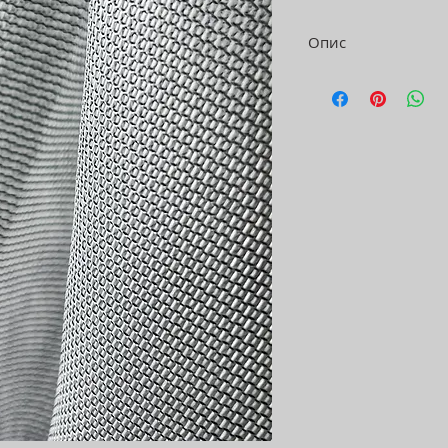
Опис
Тюль 3D мікросітка
✨висота-300 см
✨обтяжувач-так
✨вага 50гр/мп
✨склад-100 PES
✨палітра 13 відтін
ЦІНА ВКАЗАНА ЗА