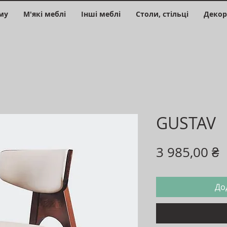
му
М'які меблі
Інші меблі
Столи, стільці
Декор
GUSTAV
Ц
3 985,00 ₴
До