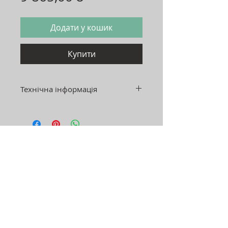
Додати у кошик
Купити
Технічна інформація
Розмір: 110X55 см
Висота: 42 см
Матеріали: ламіноване ДСП,
скло, метал
Адреса:
Україна, м.Хмельницький, 29000
вул. Нижня Берегова 42/1,
2 поверх ТЦ"EL"
Графік роботи:
пн-пт: 11:00-19:00
сб: 11:00-18:00
нд: вихідний