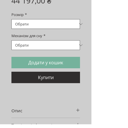
Ціна
44 197,00 ₴
Розмір
*
Механізм для сну
*
Додати у кошик
Купити
Опис
IPSONI - це колекція м'яких
Технічна інформація
меблів для облаштування