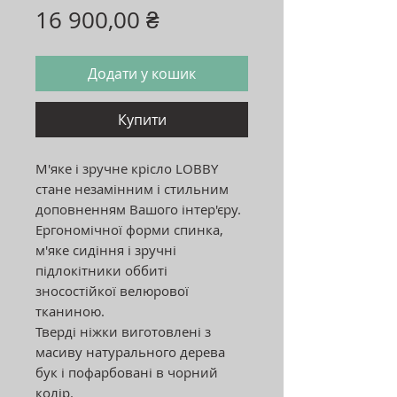
Ціна
16 900,00 ₴
Додати у кошик
Купити
М'яке і зручне крісло LOBBY
стане незамінним і стильним
доповненням Вашого інтер'єру.
Ергономічної форми спинка,
м'яке сидіння і зручні
підлокітники оббиті
зносостійкої велюрової
тканиною.
Тверді ніжки виготовлені з
масиву натурального дерева
бук і пофарбовані в чорний
колір.