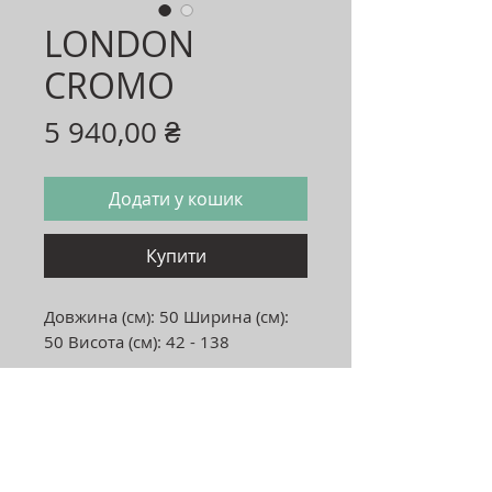
LONDON
CROMO
Ціна
5 940,00 ₴
Додати у кошик
Купити
Довжина (см): 50 Ширина (см):
50 Висота (см): 42 - 138
Адреса:
Україна, м.Хмельницький, 29000
вул. Нижня Берегова 42/1,