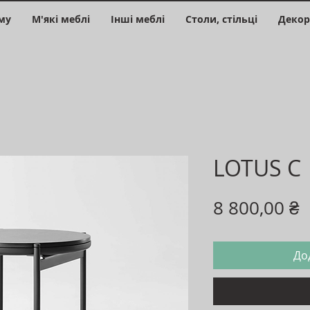
му
М'які меблі
Інші меблі
Столи, стільці
Декор
LOTUS C
Ц
8 800,00 ₴
До