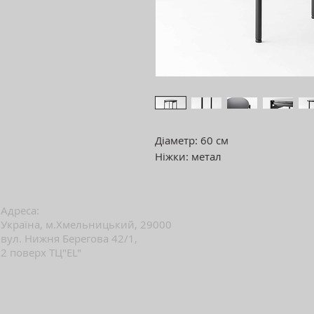
Діаметр: 60 см
Ніжки: метал
Адреса:
Україна, м.Хмельницький, 29000
вул. Нижня Берегова 42/1,
2 поверх ТЦ"EL"