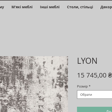
му
М'які меблі
Інші меблі
Столи, стільці
Декор
LYON
15 745,00 ₴
Розмір
*
Обрати
До