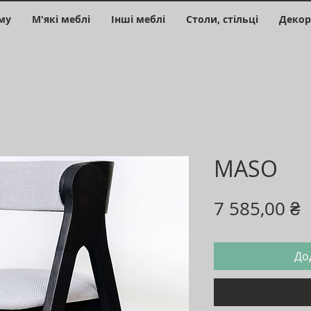
му
М'які меблі
Інші меблі
Столи, стільці
Декор
MASO
Ц
7 585,00 ₴
До