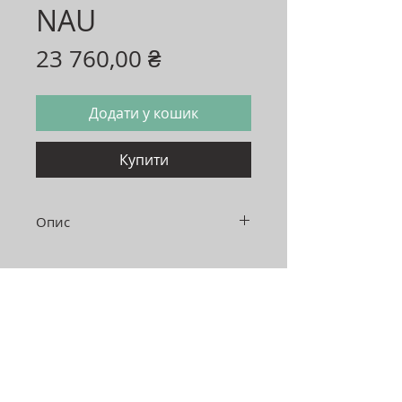
NAU
Ціна
23 760,00 ₴
Додати у кошик
Купити
Опис
Довжина: 820 мм
Глибина: 800 мм
Висота: 730 мм
Матеріал каркасу: фанера
Адреса:
Україна, м.Хмельницький, 29000
вул. Нижня Берегова 42/1,
2 поверх ТЦ"EL"
Графік роботи: