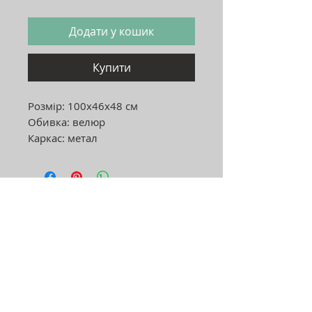
Додати у кошик
Купити
Розмір: 100х46х48 см
Обивка: велюр
Каркас: метал
Адреса:
Україна, м.Хмельницький, 29000
вул. Нижня Берегова 42/1,
2 поверх ТЦ"EL"
Графік роботи:
пн-пт: 11:00-19:00
сб: 11:00-18:00
нд: вихідний