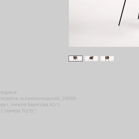
Адреса:
Україна, м.Хмельницький, 29000
вул. Нижня Берегова 42/1,
2 поверх ТЦ"EL"