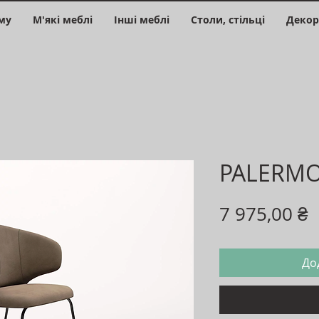
му
М'які меблі
Інші меблі
Столи, стільці
Декор
PALERM
Ц
7 975,00 ₴
До