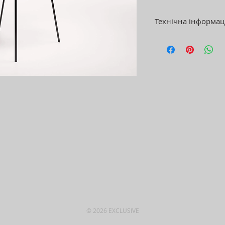
Технічна інформац
Габаритні розміри:
•Ширина загальна:
•Ширина посадки: 
•Глибина загальна
•Глибина посадки:
•Висота загальна: 
•Висота посадки: 4
•Висота від пола д
підлокітників: 680
•Седіння: 60 мм.
Каркас-товстошар
складається з 3-х ш
Наповнення - Вис
підвищеної щільно
© 2026 EXCLUSIVE
Колір та матеріал