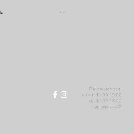
ія
 590 мм.
480 мм.
: 580 мм.
 480 мм.
820 мм.
90 мм.
о середньої частини
 мм.
Графік роботи:
пн-пт: 11:00-19:00
ова шліфована фанера, що
сб: 11:00-18:00
арів.
нд: вихідний
окоеластичний ППУ
сті, синтепон.
 оббивки підбираємо