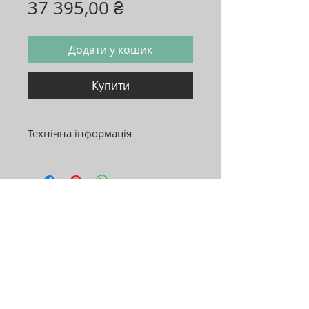
Ціна
37 395,00 ₴
Додати у кошик
Купити
Технічна інформація
Розмір: 120х120х76 см
Вставка: 40 см
Опори: сталь
Адреса:
Україна, м.Хмельницький, 29000
вул. Нижня Берегова 42/1,
2 поверх ТЦ"EL"
Графік роботи:
пн-пт: 11:00-19:00
сб: 11:00-18:00
нд: вихідний