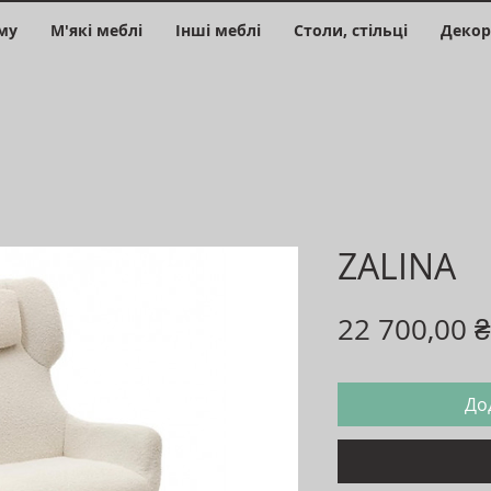
му
М'які меблі
Інші меблі
Столи, стільці
Декор
ZALINA
22 700,00 ₴
До