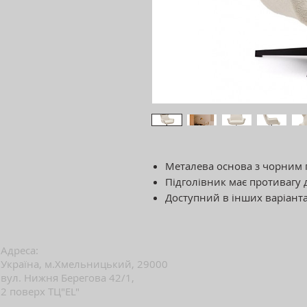
Металева основа з чорним 
Підголівник має противагу 
Доступний в інших варіанта
Адреса:
Україна, м.Хмельницький, 29000
вул. Нижня Берегова 42/1,
2 поверх ТЦ"EL"