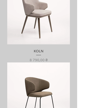
KOLN
Ціна
8 790,00 ₴