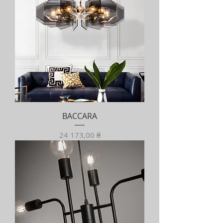
BACCARA
Ціна
24 173,00 ₴